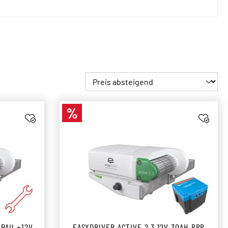
%
Rabatt
NBAU +12V
EASYDRIVER ACTIVE 2.3 12V 30AH PPP