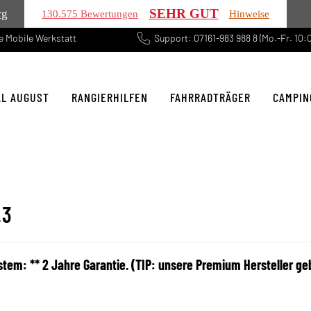
SEHR GUT
rg
130.575 Bewertungen
Hinweise
 Mobile Werkstatt
Support: 07161-983 988 8 (Mo.-Fr. 10:0
AL AUGUST
RANGIERHILFEN
FAHRRADTRÄGER
CAMPIN
.3
em: ** 2 Jahre Garantie. (TIP: unsere Premium Hersteller g