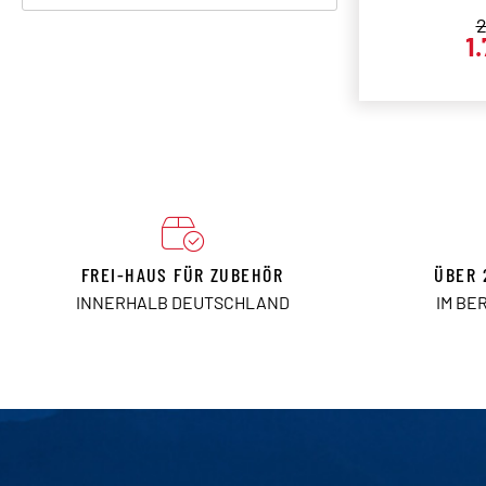
R
2
1
FREI-HAUS FÜR ZUBEHÖR
ÜBER 
INNERHALB DEUTSCHLAND
IM BE