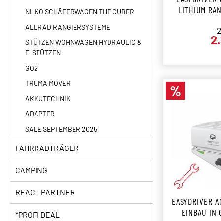
LITHIUM RA
NI-KO SCHÄFERWAGEN THE CUBER
R
ALLRAD RANGIERSYSTEME
R
2
2
STÜTZEN WOHNWAGEN HYDRAULIC &
E-STÜTZEN
GO2
TRUMA MOVER
%
Rabatt
AKKUTECHNIK
ADAPTER
SALE SEPTEMBER 2025
FAHRRADTRÄGER
CAMPING
REACT PARTNER
EASYDRIVER AC
EINBAU IN
*PROFI DEAL