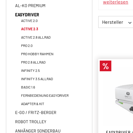
weiterlesen
AL-KO PREMIUM
EASYDRIVER
ACTIVE 2.0
Hersteller
ACTIVE 2.3
ACTIVE 2.8 ALLRAD
PRO 2.0
PRO HOBBY RAHMEN
PRO 2.8 ALLRAD
%
Rabatt
INFINITY 2.5
INFINITY 3.5 ALLRAD
BASIC 1.6
FERNBEDIENUNG EASYDRIVER
ADAPTER & KIT
E-GO / FRITZ-BERGER
ROBOT TROLLEY
ANHÄNGER SONDERBAU
EASYDRIVER 