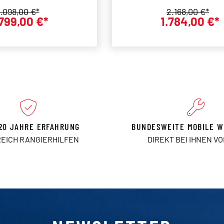
REICH CARAVAN
egulärer Preis:
Regulärer Prei
.098,00 €*
2.168,00 €*
.799,00 €*
1.784,00 €*
Verkaufspreis:
Verkaufs
20 JAHRE ERFAHRUNG
BUNDESWEITE MOBILE W
REICH RANGIERHILFEN
DIREKT BEI IHNEN V