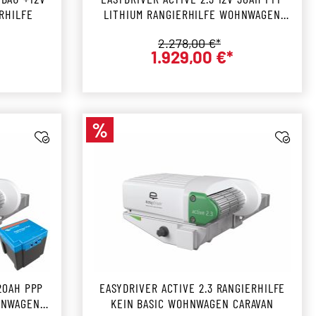
RHILFE
LITHIUM RANGIERHILFE WOHNWAGEN
REICH CARAVAN
s:
Regulärer Preis:
2.278,00 €*
1.929,00 €*
preis:
Verkaufspreis:
%
Rabatt
 20AH PPP
EASYDRIVER ACTIVE 2.3 RANGIERHILFE
HNWAGEN
KEIN BASIC WOHNWAGEN CARAVAN