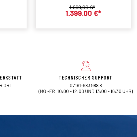
s:
Regulärer Preis:
1.699,00 €*
1.399,00 €*
preis:
Verkaufspreis:
ERKSTATT
TECHNISCHER SUPPORT
OR ORT
07161-983 988 8
(MO.-FR. 10:00 - 12:00 UND 13:00 - 16:30 UHR)