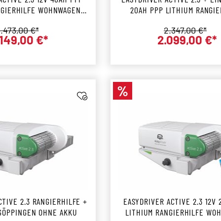
NGIERHILFE WOHNWAGEN
20AH PPP LITHIUM RANGIE
EICH CARAVAN
egulärer Preis:
Regulärer Prei
.473,00 €*
2.347,00 €*
.149,00 €*
2.099,00 €*
Verkaufspreis:
Verkaufs
%
Rabatt
TIVE 2.3 RANGIERHILFE +
EASYDRIVER ACTIVE 2.3 12V
 GÖPPINGEN OHNE AKKU
LITHIUM RANGIERHILFE WO