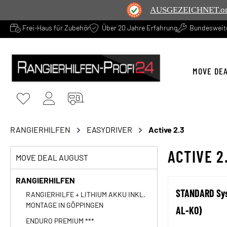
AUSGEZEICHNET
.o
Frei-Haus für Zubehör
Über 20 Jahre Erfahrung
Bundesweite
springen
Zur Hauptnavigation springen
MOVE DE
RANGIERHILFEN
EASYDRIVER
Active 2.3
ACTIVE 2
MOVE DEAL AUGUST
RANGIERHILFEN
STANDARD Syst
RANGIERHILFE + LITHIUM AKKU INKL.
MONTAGE IN GÖPPINGEN
AL-KO)
ENDURO PREMIUM ***