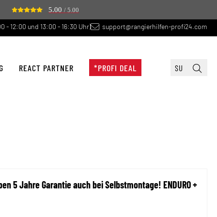
5.00
/ 5.00
0 - 12:00 und 13:00 - 16:30 Uhr)
support@rangierhilfen-profi24.com
G
REACT PARTNER
*PROFI DEAL
eben 5 Jahre Garantie auch bei Selbstmontage! ENDURO +