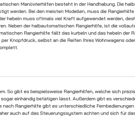
tischen Manövrierhilfen besteht in der Handhabung. Die hal
igt werden. Bei den meisten Modellen, muss die Rangierhilfe
oder hebeln muss oftmals viel Kraft aufgewendet werden, des
ren. Neben der halbautomatischen Rangierhilfe, ist die vollau
atischen Rangierhilfe fällt das kurbeln und das hebeln der R
ch, per Knopfdruck, selbst an die Reifen Ihres Wohnwagens ode
komplett.
m. So gibt es beispielsweise Rangierhilfen, welche sich präzi
sich sogar einhändig betätigen lässt. Außerdem gibt es versc
e nach Rangierhilfe gibt es unterschiedliche Fernbedienungen
e daher auch auf das Steuerungssystem achten und sich für d