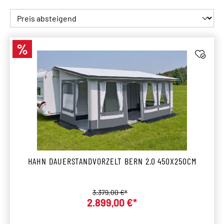
%
Rabatt
HAHN DAUERSTANDVORZELT BERN 2.0 450X250CM
Regulärer Preis:
3.379,00 €*
2.899,00 €*
Verkaufspreis: