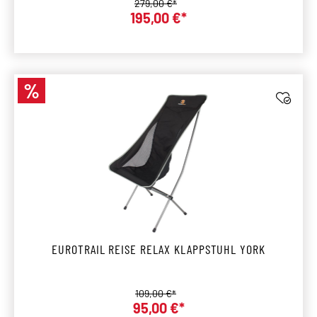
Regulärer Preis:
279,00 €*
195,00 €*
Verkaufspreis:
%
Rabatt
EUROTRAIL REISE RELAX KLAPPSTUHL YORK
Regulärer Preis:
109,00 €*
95,00 €*
Verkaufspreis: