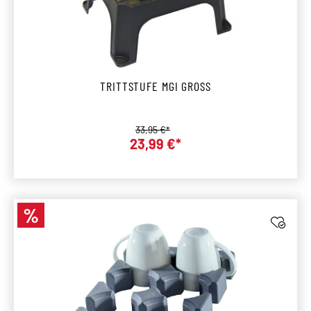
TRITTSTUFE MGI GROSS
Regulärer Preis:
33,95 €*
23,99 €*
Verkaufspreis:
%
Rabatt