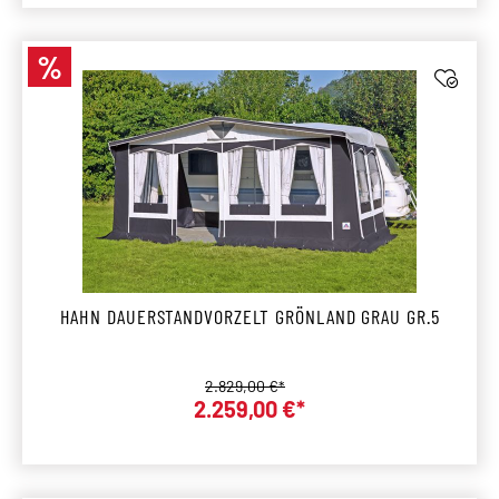
%
Rabatt
HAHN DAUERSTANDVORZELT GRÖNLAND GRAU GR.5
Regulärer Preis:
2.829,00 €*
2.259,00 €*
Verkaufspreis: