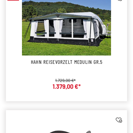
HAHN REISEVORZELT MEDULIN GR.5
Regulärer Preis:
1.729,00 €*
1.379,00 €*
Verkaufspreis: