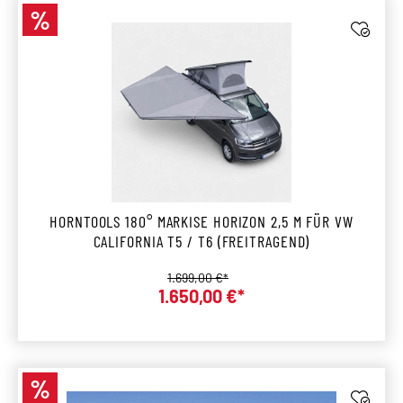
%
Rabatt
HORNTOOLS 180° MARKISE HORIZON 2,5 M FÜR VW
CALIFORNIA T5 / T6 (FREITRAGEND)
Regulärer Preis:
1.699,00 €*
1.650,00 €*
Verkaufspreis:
%
Rabatt