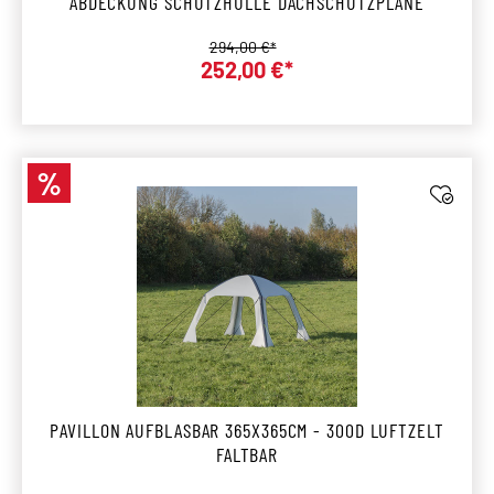
ABDECKUNG SCHUTZHÜLLE DACHSCHUTZPLANE
Regulärer Preis:
294,00 €*
252,00 €*
Verkaufspreis:
%
Rabatt
PAVILLON AUFBLASBAR 365X365CM - 300D LUFTZELT
FALTBAR