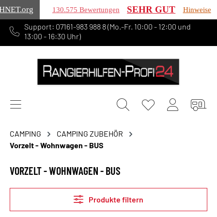
SEHR GUT
HNET
.org
130.575 Bewertungen
Hinweise
Support: 07161-983 988 8 (Mo.-Fr. 10:00 - 12:00 und
alt springen
13:00 - 16:30 Uhr)
CAMPING
CAMPING ZUBEHÖR
Vorzelt - Wohnwagen - BUS
VORZELT - WOHNWAGEN - BUS
Produkte filtern