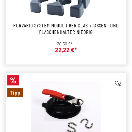
PURVARIO SYSTEM MODUL I 6ER GLAS-/TASSEN- UND
FLASCHENHALTER NIEDRIG
Regulärer Preis:
30,50 €*
22,22 €*
Verkaufspreis:
%
Rabatt
Tipp