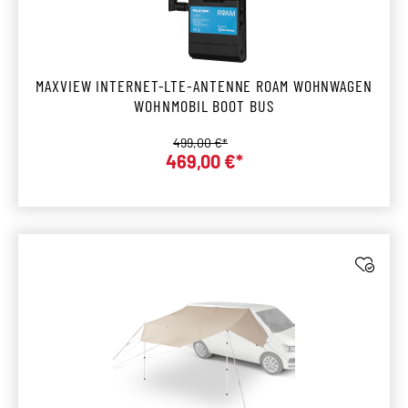
MAXVIEW INTERNET-LTE-ANTENNE ROAM WOHNWAGEN
WOHNMOBIL BOOT BUS
Regulärer Preis:
499,00 €*
469,00 €*
Verkaufspreis: