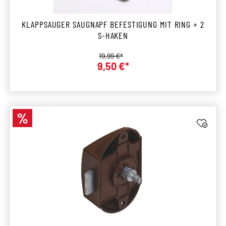
KLAPPSAUGER SAUGNAPF BEFESTIGUNG MIT RING + 2
S-HAKEN
Regulärer Preis:
19,99 €*
9,50 €*
Verkaufspreis:
%
Rabatt