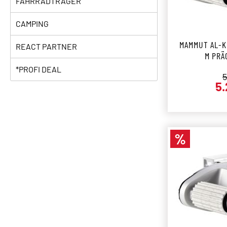
FAHRRADTRÄGER
CAMPING
MAMMUT AL-K
REACT PARTNER
M PRÄ
*PROFI DEAL
R
5
5.
%
Rabatt