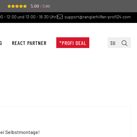
5.00
/ 5.00
0 - 12:00 und 13:00 - 16:30 Uhr)
support@rangierhilfen-profi24.com
G
REACT PARTNER
*PROFI DEAL
ei Selbstmontage!