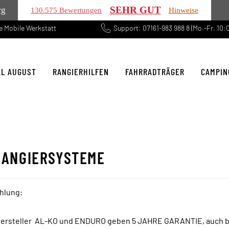
SEHR GUT
rg
130.575 Bewertungen
Hinweise
 Mobile Werkstatt
Support: 07161-983 988 8 (Mo.-Fr. 10:0
AL AUGUST
RANGIERHILFEN
FAHRRADTRÄGER
CAMPIN
RANGIERSYSTEME
hlung:
Hersteller AL-KO und ENDURO geben 5 JAHRE GARANTIE, auch b