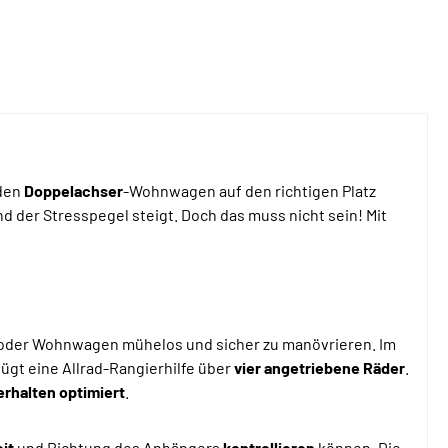
den
Doppelachser
-Wohnwagen auf den richtigen Platz
nd der Stresspegel steigt. Doch das muss nicht sein! Mit
oder Wohnwagen mühelos und sicher zu manövrieren. Im
ügt eine Allrad-Rangierhilfe über
vier
angetriebene
Räder
.
erhalten
optimiert
.
it
und Richtung des Anhängers
kontrollieren
können. Die