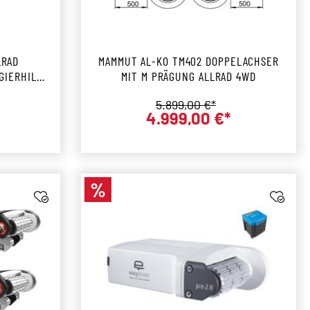
LRAD
MAMMUT AL-KO TM402 DOPPELACHSER
GIERHILFE
MIT M PRÄGUNG ALLRAD 4WD
5
s:
Regulärer Preis:
5.899,00 €*
4.999,00 €*
preis:
Verkaufspreis:
%
Rabatt