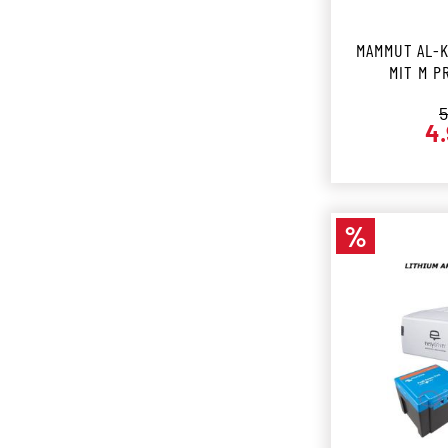
MAMMUT AL-
MIT M P
R
5
4.
%
Rabatt