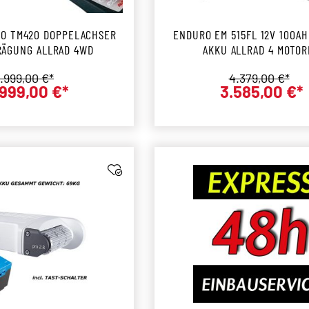
KO TM420 DOPPELACHSER
ENDURO EM 515FL 12V 100AH
RÄGUNG ALLRAD 4WD
AKKU ALLRAD 4 MOTO
VOLLAUTOMATISCHE
egulärer Preis:
Regulärer Prei
.999,00 €*
4.379,00 €*
999,00 €*
3.585,00 €*
Verkaufspreis:
Verkaufs