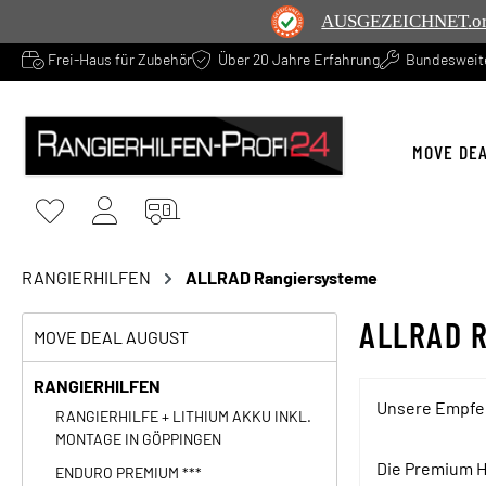
AUSGEZEICHNET
.o
Frei-Haus für Zubehör
Über 20 Jahre Erfahrung
Bundesweite
springen
Zur Hauptnavigation springen
MOVE DE
RANGIERHILFEN
ALLRAD Rangiersysteme
ALLRAD 
MOVE DEAL AUGUST
RANGIERHILFEN
Unsere Empfe
RANGIERHILFE + LITHIUM AKKU INKL.
MONTAGE IN GÖPPINGEN
Die Premium 
ENDURO PREMIUM ***