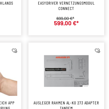
CHLANDS
EASYDRIVER VERNETZUNGSMODUL
CONNECT
Regulärer Preis:
699,00 €*
599,00 €*
r Preis:
Verkaufspreis:
EICH APP
AUSLEGER RAHMEN AL-KO 273 ADAPTER
HRUNG
TANDEM