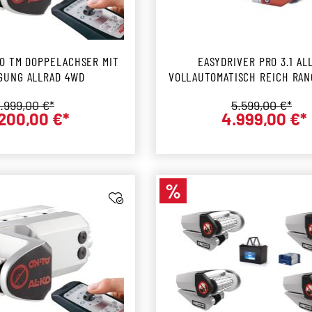
O TM DOPPELACHSER MIT
EASYDRIVER PRO 3.1 AL
GUNG ALLRAD 4WD
VOLLAUTOMATISCH REICH RAN
BRIAN JAMES RACE 
egulärer Preis:
Regulärer Prei
.999,00 €*
5.599,00 €*
200,00 €*
4.999,00 €*
Verkaufspreis:
Verkaufs
%
Rabatt