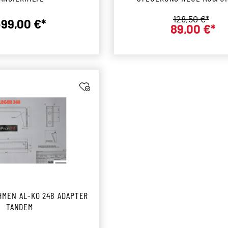
WEISSER STECKER
Regulärer Pre
128,50 €*
99,00 €*
89,00 €*
Regulärer Preis:
Verkaufs
HMEN AL-KO 248 ADAPTER
TANDEM