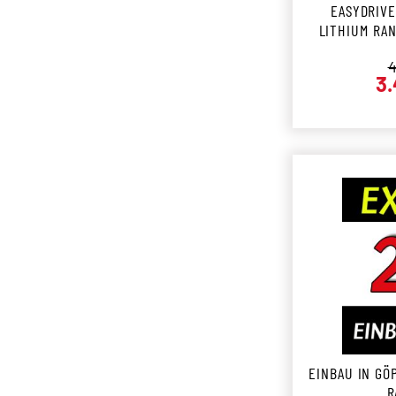
EASYDRIVE
LITHIUM RAN
R
4
3.
EINBAU IN GÖ
R