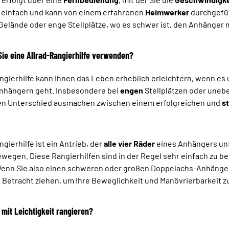
t einfach und kann von einem erfahrenen
Heimwerker
durchgefüh
Gelände oder enge Stellplätze, wo es schwer ist, den Anhänger m
Sie eine Allrad-Rangierhilfe verwenden?
angierhilfe kann Ihnen das Leben erheblich erleichtern, wenn 
nhängern geht. Insbesondere bei
engen
Stellplätzen oder une
n Unterschied ausmachen zwischen einem erfolgreichen und
s
ngierhilfe ist ein Antrieb, der
alle vier Räder
eines Anhängers unt
ewegen. Diese Rangierhilfen sind in der Regel sehr einfach zu 
Wenn Sie also einen schweren oder großen Doppelachs-Anhänger be
n Betracht ziehen, um Ihre Beweglichkeit und Manövrierbarkeit z
 mit Leichtigkeit rangieren?