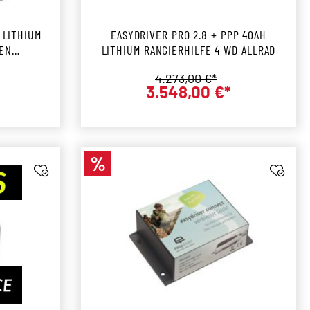
 LITHIUM
EASYDRIVER PRO 2.8 + PPP 40AH
REN
LITHIUM RANGIERHILFE 4 WD ALLRAD
s:
Regulärer Preis:
4.273,00 €*
3.548,00 €*
preis:
Verkaufspreis:
%
Rabatt