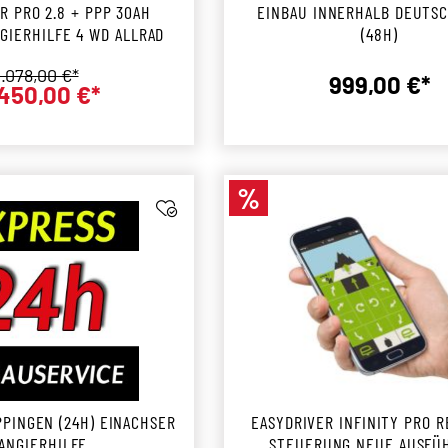
R PRO 2.8 + PPP 30AH
EINBAU INNERHALB DEUTS
GIERHILFE 4 WD ALLRAD
(48H)
egulärer Preis:
.078,00 €*
999,00 €*
450,00 €*
Verkaufspreis:
Reguläre
%
Rabatt
PPINGEN (24H) EINACHSER
EASYDRIVER INFINITY PRO R
ANGIERHILFE
STEUERUNG NEUE AUSFÜ