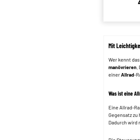
Mit Leichtigke
Wer kennt das 
manövrieren
.
einer
Allrad
-R
Was ist eine Al
Eine Allrad-Ra
Gegensatz zu h
Dadurch wird n
Die Steuerung