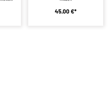
is:
45,00 €*
preis:
Regulärer Preis: