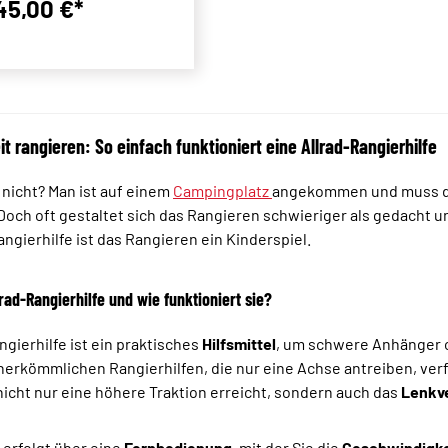
45,00 €*
Regulärer Preis:
it rangieren: So einfach funktioniert eine Allrad-Rangierhilfe
nicht? Man ist auf einem
Campingplatz
angekommen und muss 
 Doch oft gestaltet sich das Rangieren schwieriger als gedacht u
angierhilfe ist das Rangieren ein Kinderspiel.
lrad-Rangierhilfe und wie funktioniert sie?
ngierhilfe ist ein praktisches
Hilfsmittel
, um schwere Anhänger 
erkömmlichen Rangierhilfen, die nur eine Achse antreiben, verf
icht nur eine höhere Traktion erreicht, sondern auch das
Lenkv
 erfolgt über eine
Fernbedienung
, mit der Sie die
Geschwindigke