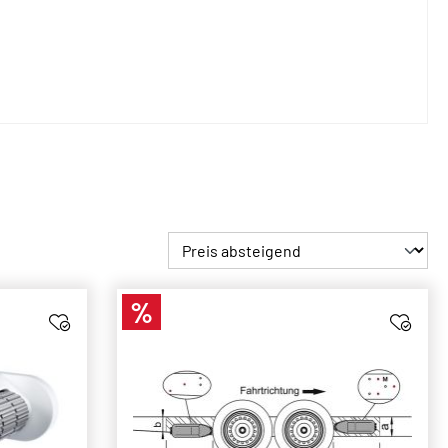
%
Rabatt