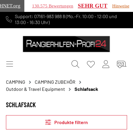
SEHR GUT
HNET
.org
130.575 Bewertungen
Hinweise
Support: 07161-983 988 8 (Mo.-Fr. 10:00 - 12:00 und
alt springen
13:00 - 16:30 Uhr)
CAMPING
CAMPING ZUBEHÖR
Outdoor & Travel Equipment
Schlafsack
SCHLAFSACK
Produkte filtern