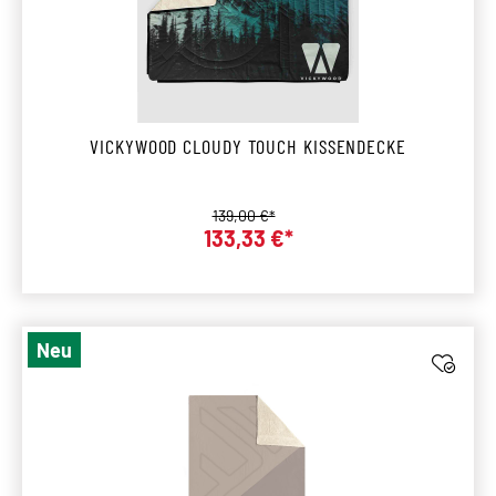
VICKYWOOD CLOUDY TOUCH KISSENDECKE
Regulärer Preis:
139,00 €*
133,33 €*
Verkaufspreis:
Neu