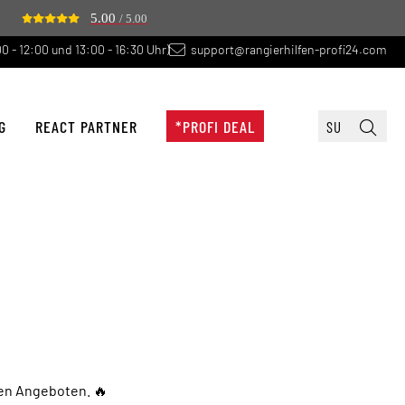
5.00
/ 5.00
0 - 12:00 und 13:00 - 16:30 Uhr)
support@rangierhilfen-profi24.com
G
REACT PARTNER
*PROFI DEAL
ven Angeboten. 🔥