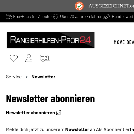
AUSGEZEICHNET
.o
Frei-Haus für Zubehör
Über 20 Jahre Erfahrung
Bundesweite
springen
Zur Hauptnavigation springen
MOVE DE
Service
Newsletter
Newsletter abonnieren
Newsletter abonnieren
📨
Melde dich jetzt zu unserem
Newsletter
an Als Abonnent erf