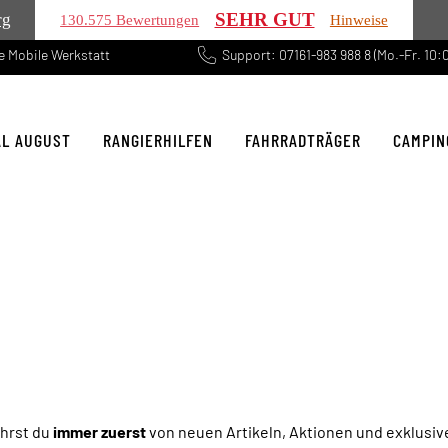
SEHR GUT
rg
130.575 Bewertungen
Hinweise
 Mobile Werkstatt
Support: 07161-983 988 8 (Mo.-Fr. 10:0
AL AUGUST
RANGIERHILFEN
FAHRRADTRÄGER
CAMPIN
ährst du
immer zuerst
von neuen Artikeln, Aktionen und exklusi