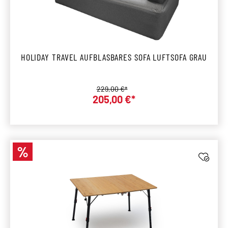
HOLIDAY TRAVEL AUFBLASBARES SOFA LUFTSOFA GRAU
Regulärer Preis:
229,00 €*
205,00 €*
Verkaufspreis:
%
Rabatt