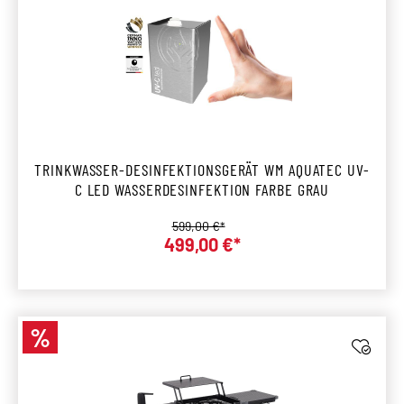
TRINKWASSER-DESINFEKTIONSGERÄT WM AQUATEC UV-
C LED WASSERDESINFEKTION FARBE GRAU
Regulärer Preis:
599,00 €*
499,00 €*
Verkaufspreis:
%
Rabatt