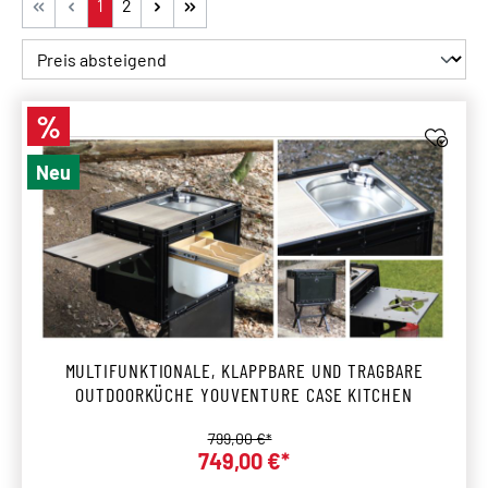
Seite
Seite
1
2
%
Rabatt
Neu
MULTIFUNKTIONALE, KLAPPBARE UND TRAGBARE
OUTDOORKÜCHE YOUVENTURE CASE KITCHEN
Regulärer Preis:
799,00 €*
749,00 €*
Verkaufspreis: