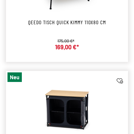
QEEDO TISCH QUICK KIMMY 110X80 CM
Regulärer Preis:
175,00 €*
169,00 €*
Verkaufspreis:
Neu