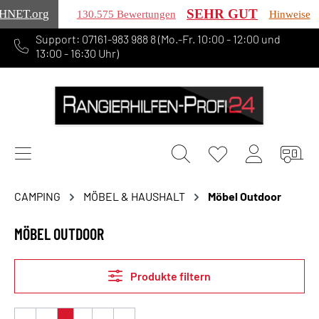
SEHR GUT
HNET
.org
130.575 Bewertungen
Hinweise
Support: 07161-983 988 8 (Mo.-Fr. 10:00 - 12:00 und
alt springen
13:00 - 16:30 Uhr)
CAMPING
MÖBEL & HAUSHALT
Möbel Outdoor
MÖBEL OUTDOOR
Produkte filtern