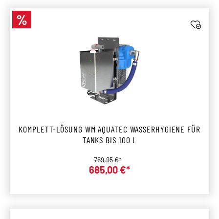
%
Rabatt
KOMPLETT-LÖSUNG WM AQUATEC WASSERHYGIENE FÜR
TANKS BIS 100 L
Regulärer Preis:
769,95 €*
685,00 €*
Verkaufspreis: