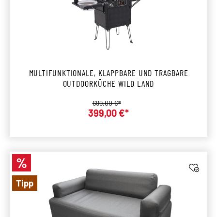
MULTIFUNKTIONALE, KLAPPBARE UND TRAGBARE
OUTDOORKÜCHE WILD LAND
Regulärer Preis:
699,00 €*
399,00 €*
Verkaufspreis:
%
Rabatt
Tipp