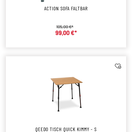
ACTION SOFA FALTBAR
Regulärer Preis:
105,00 €*
99,00 €*
Verkaufspreis:
QEEDO TISCH QUICK KIMMY - S