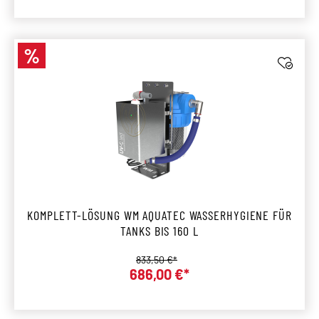
%
Rabatt
KOMPLETT-LÖSUNG WM AQUATEC WASSERHYGIENE FÜR
TANKS BIS 160 L
Regulärer Preis:
833,50 €*
686,00 €*
Verkaufspreis: