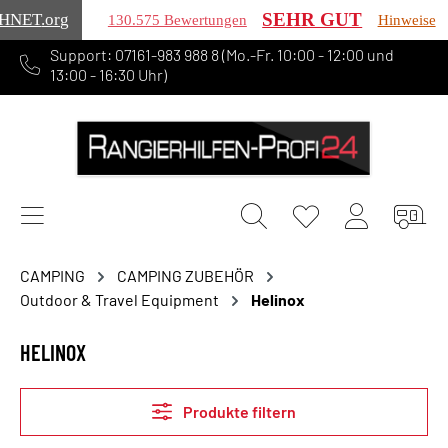
SEHR GUT
HNET
.org
130.575 Bewertungen
Hinweise
Support: 07161-983 988 8 (Mo.-Fr. 10:00 - 12:00 und
alt springen
13:00 - 16:30 Uhr)
CAMPING
CAMPING ZUBEHÖR
Outdoor & Travel Equipment
Helinox
HELINOX
Produkte filtern