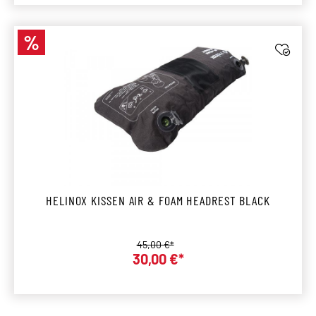
%
Rabatt
HELINOX KISSEN AIR & FOAM HEADREST BLACK
Regulärer Preis:
45,00 €*
30,00 €*
Verkaufspreis: