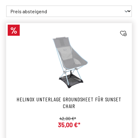
%
Rabatt
HELINOX UNTERLAGE GROUNDSHEET FÜR SUNSET
CHAIR
Regulärer Preis:
42,00 €*
35,00 €*
Verkaufspreis: