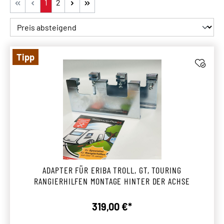
Seite
Seite
1
2
Tipp
ADAPTER FÜR ERIBA TROLL, GT, TOURING
RANGIERHILFEN MONTAGE HINTER DER ACHSE
319,00 €*
Regulärer Preis: