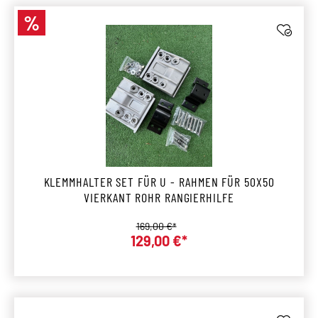
%
Rabatt
KLEMMHALTER SET FÜR U - RAHMEN FÜR 50X50
VIERKANT ROHR RANGIERHILFE
Regulärer Preis:
169,00 €*
129,00 €*
Verkaufspreis: