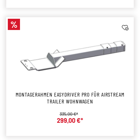
%
Rabatt
MONTAGERAHMEN EASYDRIVER PRO FÜR AIRSTREAM
TRAILER WOHNWAGEN
Regulärer Preis:
335,00 €*
299,00 €*
Verkaufspreis: