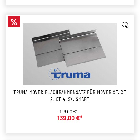
%
Rabatt
TRUMA MOVER FLACHRAHMENSATZ FÜR MOVER XT, XT
2, XT 4, SX, SMART
Regulärer Preis:
149,00 €*
139,00 €*
Verkaufspreis: