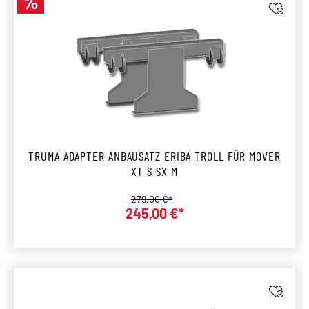
%
Rabatt
TRUMA ADAPTER ANBAUSATZ ERIBA TROLL FÜR MOVER
XT S SX M
Regulärer Preis:
279,00 €*
245,00 €*
Verkaufspreis: