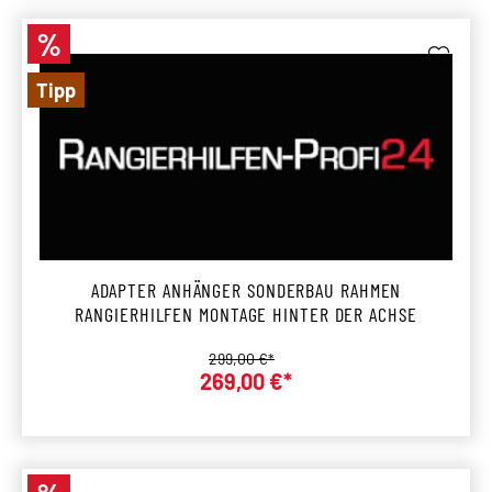
%
Rabatt
Tipp
ADAPTER ANHÄNGER SONDERBAU RAHMEN
RANGIERHILFEN MONTAGE HINTER DER ACHSE
Regulärer Preis:
299,00 €*
269,00 €*
Verkaufspreis: