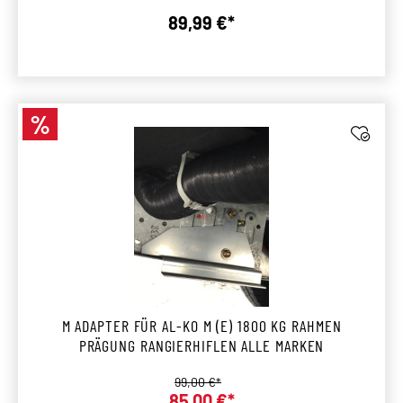
89,99 €*
Regulärer Preis:
%
Rabatt
M ADAPTER FÜR AL-KO M (E) 1800 KG RAHMEN
PRÄGUNG RANGIERHIFLEN ALLE MARKEN
Regulärer Preis:
99,00 €*
85,00 €*
Verkaufspreis: