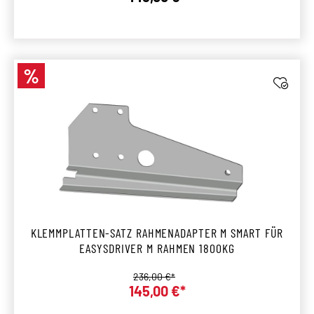
Regulärer Preis:
%
Rabatt
KLEMMPLATTEN-SATZ RAHMENADAPTER M SMART FÜR
EASYSDRIVER M RAHMEN 1800KG
Regulärer Preis:
236,00 €*
145,00 €*
Verkaufspreis: