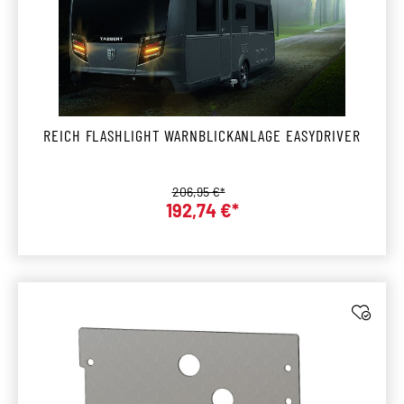
REICH FLASHLIGHT WARNBLICKANLAGE EASYDRIVER
Regulärer Preis:
206,95 €*
192,74 €*
Verkaufspreis: