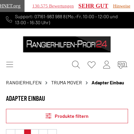
SEHR GUT
HNET
.org
130.575 Bewertungen
Hinweise
Support: 07161-983 988 8 (Mo.-Fr. 10:00 - 12:00 und
alt springen
13:00 - 16:30 Uhr)
RANGIERHILFEN
TRUMA MOVER
Adapter Einbau
ADAPTER EINBAU
Produkte filtern