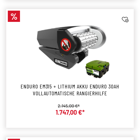
%
Rabatt
ENDURO EM315 + LITHIUM AKKU ENDURO 30AH
VOLLAUTOMATISCHE RANGIERHILFE
Regulärer Preis:
2.145,00 €*
1.747,00 €*
Verkaufspreis: