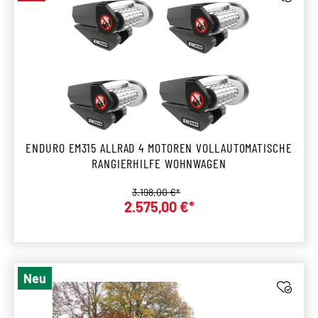
ENDURO EM315 ALLRAD 4 MOTOREN VOLLAUTOMATISCHE
RANGIERHILFE WOHNWAGEN
Regulärer Preis:
3.198,00 €*
2.575,00 €*
Verkaufspreis:
Neu