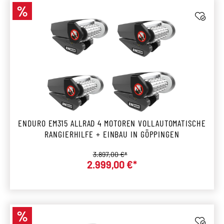
%
Rabatt
ENDURO EM315 ALLRAD 4 MOTOREN VOLLAUTOMATISCHE
RANGIERHILFE + EINBAU IN GÖPPINGEN
Regulärer Preis:
3.897,00 €*
2.999,00 €*
Verkaufspreis:
%
Rabatt