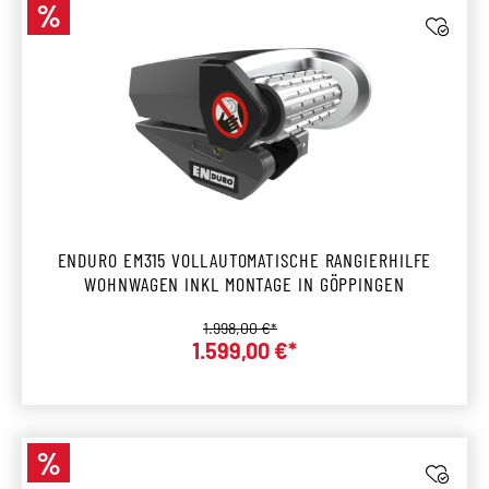
%
Rabatt
ENDURO EM315 VOLLAUTOMATISCHE RANGIERHILFE
WOHNWAGEN INKL MONTAGE IN GÖPPINGEN
Regulärer Preis:
1.998,00 €*
1.599,00 €*
Verkaufspreis:
%
Rabatt