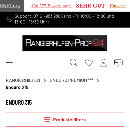
SEHR GUT
HNET
.org
130.575 Bewertungen
Hinweise
Support: 07161-983 988 8 (Mo.-Fr. 10:00 - 12:00 und
alt springen
13:00 - 16:30 Uhr)
RANGIERHILFEN
ENDURO PREMIUM ***
Enduro 315
ENDURO 315
Produkte filtern