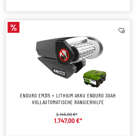
%
Rabatt
ENDURO EM315 + LITHIUM AKKU ENDURO 30AH
VOLLAUTOMATISCHE RANGIERHILFE
Regulärer Preis:
2.145,00 €*
1.747,00 €*
Verkaufspreis: