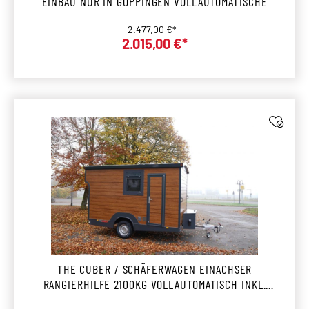
EINBAU NUR IN GÖPPINGEN VOLLAUTOMATISCHE
Regulärer Preis:
2.477,00 €*
2.015,00 €*
Verkaufspreis:
THE CUBER / SCHÄFERWAGEN EINACHSER
RANGIERHILFE 2100KG VOLLAUTOMATISCH INKL.
MONTAGE GÖPPINGEN