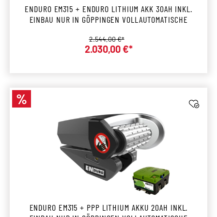
ENDURO EM315 + ENDURO LITHIUM AKK 30AH INKL.
EINBAU NUR IN GÖPPINGEN VOLLAUTOMATISCHE
Regulärer Preis:
2.544,00 €*
2.030,00 €*
Verkaufspreis:
%
Rabatt
ENDURO EM315 + PPP LITHIUM AKKU 20AH INKL.