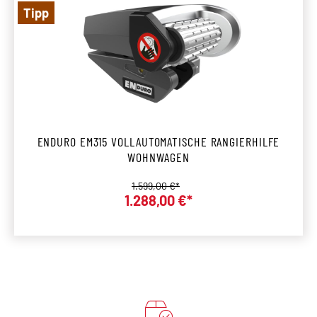
Tipp
ENDURO EM315 VOLLAUTOMATISCHE RANGIERHILFE
WOHNWAGEN
Regulärer Preis:
1.599,00 €*
1.288,00 €*
Verkaufspreis: