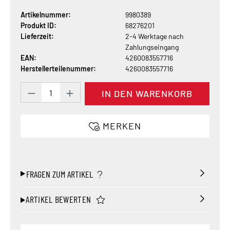
Artikelnummer:
9980389
Produkt ID:
68276201
Lieferzeit:
2-4 Werktage nach
Zahlungseingang
EAN:
4260083557716
Herstellerteilenummer:
4260083557716
Produkt Anzahl: Gib den gewünschten Wert 
IN DEN WARENKORB
MERKEN
FRAGEN ZUM ARTIKEL
ARTIKEL BEWERTEN