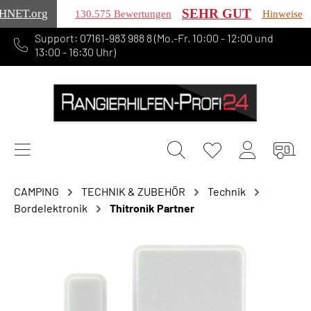
SEHR GUT
HNET
.org
130.575 Bewertungen
Hinweise
Support: 07161-983 988 8 (Mo.-Fr. 10:00 - 12:00 und
alt springen
13:00 - 16:30 Uhr)
CAMPING
TECHNIK & ZUBEHÖR
Technik
Bordelektronik
Thitronik Partner
Bildergalerie überspringen