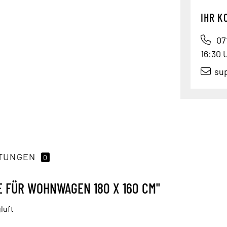
IHR K
071
16:30 
su
TUNGEN
0
 FÜR WOHNWAGEN 180 X 160 CM"
luft