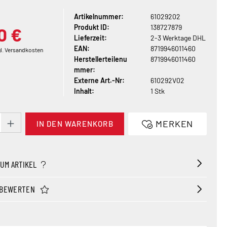
Artikelnummer:
61029202
Produkt ID:
138727879
0 €
Lieferzeit:
2-3 Werktage DHL
EAN:
8719946011460
gl. Versandkosten
Herstellerteilenu
8719946011460
mmer:
Externe Art.-Nr:
610292V02
Inhalt:
1 Stk
t Anzahl: Gib den gewünschten Wert ein ode
MERKEN
IN DEN WARENKORB
ZUM ARTIKEL
 BEWERTEN