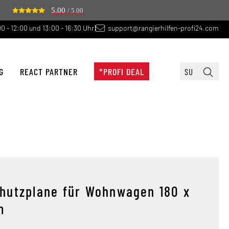
5.00
/ 5.00
0 - 12:00 und 13:00 - 16:30 Uhr)
support@rangierhilfen-profi24.com
G
REACT PARTNER
*PROFI DEAL
hutzplane für Wohnwagen 180 x
m