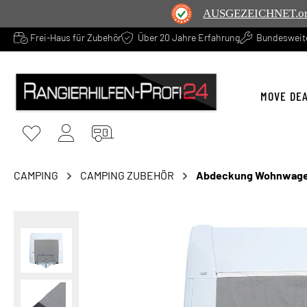
AUSGEZEICHNET
.o
Frei-Haus für Zubehör
Über 20 Jahre Erfahrung
Bundesweite
springen
Zur Hauptnavigation springen
MOVE DE
CAMPING
CAMPING ZUBEHÖR
Abdeckung Wohnwag
Bildergalerie überspringen