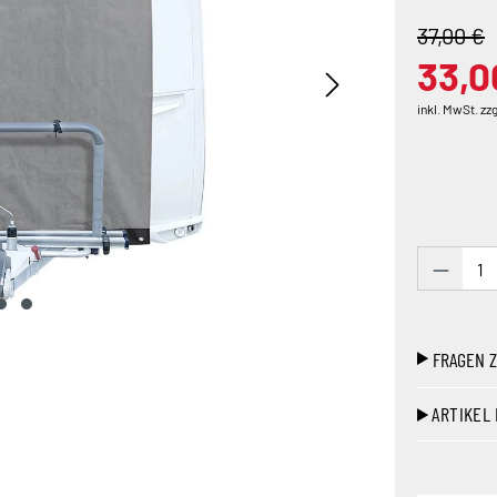
37,00 €
33,0
inkl. MwSt. zz
Produk
FRAGEN 
ARTIKEL