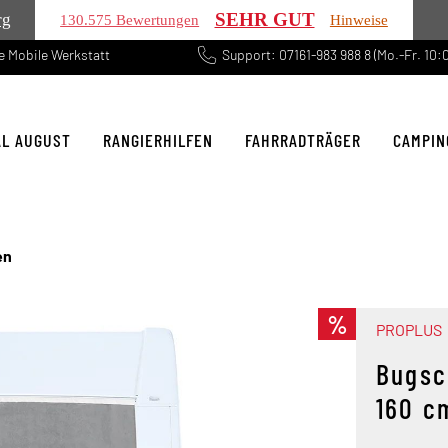
SEHR GUT
rg
130.575 Bewertungen
Hinweise
 Mobile Werkstatt
Support: 07161-983 988 8 (Mo.-Fr. 10:0
AL AUGUST
RANGIERHILFEN
FAHRRADTRÄGER
CAMPIN
en
%
PROPLUS
Bugsc
160 c