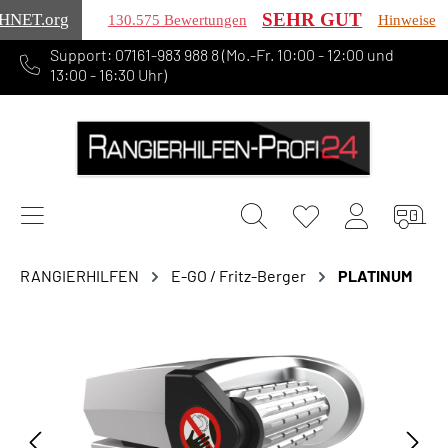
SEHR GUT
HNET
.org
130.575 Bewertungen
Hinweise
Support: 07161-983 988 8 (Mo.-Fr. 10:00 - 12:00 und
alt springen
13:00 - 16:30 Uhr)
RANGIERHILFEN
E-GO / Fritz-Berger
PLATINUM
Bildergalerie überspringen