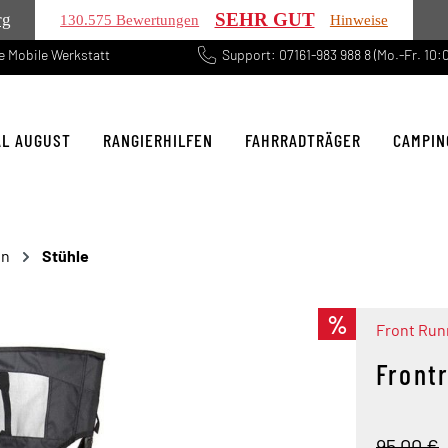
SEHR GUT
rg
130.575 Bewertungen
Hinweise
 Mobile Werkstatt
Support: 07161-983 988 8 (Mo.-Fr. 10:0
AL AUGUST
RANGIERHILFEN
FAHRRADTRÄGER
CAMPIN
en
Stühle
%
Front Run
Front
95,00 €