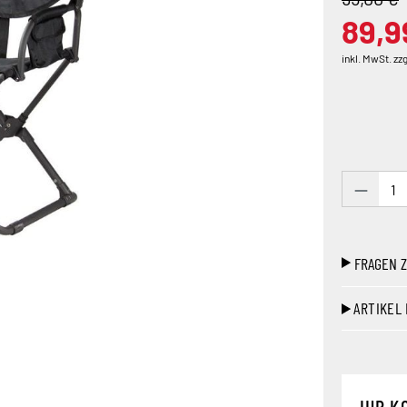
89,9
inkl. MwSt. zz
Produk
FRAGEN 
ARTIKEL
IHR K