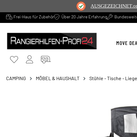
AUSGEZEICHNET
.o
Frei-Haus für Zubehör
Über 20 Jahre Erfahrung
Bundesweite
springen
Zur Hauptnavigation springen
MOVE DE
CAMPING
MÖBEL & HAUSHALT
Stühle - Tische - Lieg
Bildergalerie überspringen