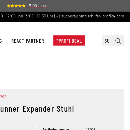
5.00
/ 5.00
0 - 12:00 und 13:00 - 16:30 Uhr)
support@rangierhilfen-profi24.com
G
REACT PARTNER
*PROFI DEAL
ner
runner Expander Stuhl
Artikelnummer:
15018