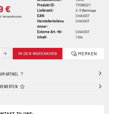
Produkt ID:
77095027
9 €
Lieferzeit:
2-3 Werktage
EAN:
CHAI007
gl. Versandkosten
Herstellerteilenu
CHAI007
mmer:
Externe Art.-Nr:
CHAI007
Inhalt:
1 Stk
t Anzahl: Gib den gewünschten Wert ein ode
MERKEN
IN DEN WARENKORB
ZUM ARTIKEL
 BEWERTEN
ONTAKT ZU UNS: