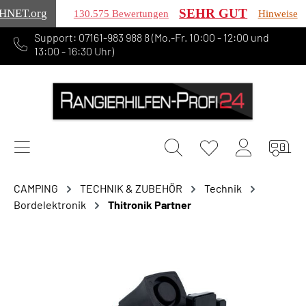
SEHR GUT
HNET
.org
130.575 Bewertungen
Hinweise
Support: 07161-983 988 8 (Mo.-Fr. 10:00 - 12:00 und
alt springen
13:00 - 16:30 Uhr)
CAMPING
TECHNIK & ZUBEHÖR
Technik
Bordelektronik
Thitronik Partner
Bildergalerie überspringen