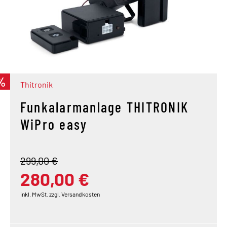
%
Thitronik
Funkalarmanlage THITRONIK
WiPro easy
299,00 €
280,00 €
inkl. MwSt. zzgl. Versandkosten