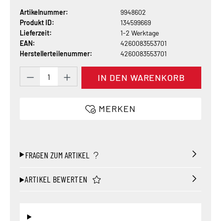
Artikelnummer:
9948602
Produkt ID:
134599669
Lieferzeit:
1-2 Werktage
EAN:
4260083553701
Herstellerteilenummer:
4260083553701
Produkt Anzahl: Gib den gewünschten Wert 
IN DEN WARENKORB
MERKEN
FRAGEN ZUM ARTIKEL
ARTIKEL BEWERTEN