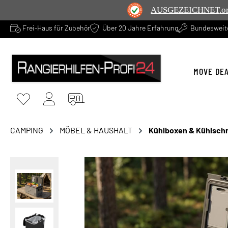
AUSGEZEICHNET
.o
Frei-Haus für Zubehör
Über 20 Jahre Erfahrung
Bundesweite
springen
Zur Hauptnavigation springen
MOVE DE
CAMPING
MÖBEL & HAUSHALT
Kühlboxen & Kühlsch
Bildergalerie überspringen