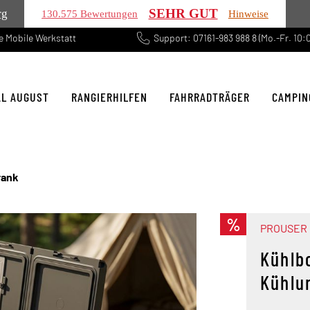
SEHR GUT
rg
130.575 Bewertungen
Hinweise
 Mobile Werkstatt
Support: 07161-983 988 8 (Mo.-Fr. 10:0
AL AUGUST
RANGIERHILFEN
FAHRRADTRÄGER
CAMPIN
rank
%
PROUSER
Kühlb
Kühlu