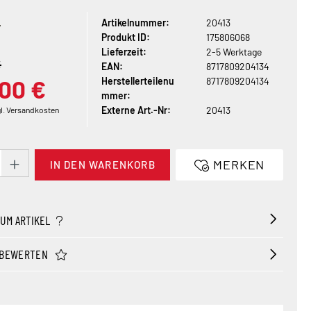
Artikelnummer:
20413
Produkt ID:
175806068
Lieferzeit:
2-5 Werktage
€
EAN:
8717809204134
00 €
Herstellerteilenu
8717809204134
mmer:
Externe Art.-Nr:
20413
gl. Versandkosten
t Anzahl: Gib den gewünschten Wert ein ode
MERKEN
IN DEN WARENKORB
ZUM ARTIKEL
 BEWERTEN