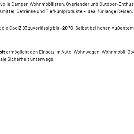
svolle Camper, Wohnmobilisten, Overlander und Outdoor-Enthu
smittel, Getränke und Tiefkühlprodukte – ideal für lange Reisen,
 die CoolZ 83 zuverlässig bis
-20 °C
. Selbst bei hohen Außentemp
olt
ermöglicht den Einsatz im Auto, Wohnwagen, Wohnmobil, Boot
male Sicherheit unterwegs.