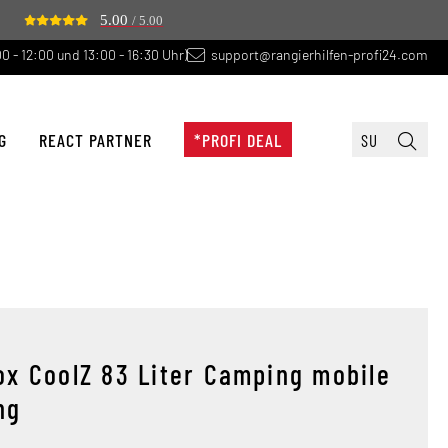
5.00
/ 5.00
0 - 12:00 und 13:00 - 16:30 Uhr)
support@rangierhilfen-profi24.com
G
REACT PARTNER
*PROFI DEAL
ox CoolZ 83 Liter Camping mobile
ng