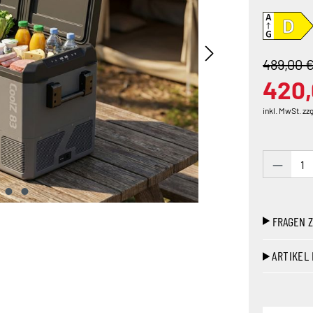
489,00 
420,
inkl. MwSt. zz
Produk
FRAGEN 
ARTIKEL