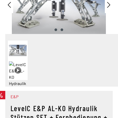
%
E&P
LevelC E&P AL-KO Hydraulik
Stützen SET + Fernbedienung +