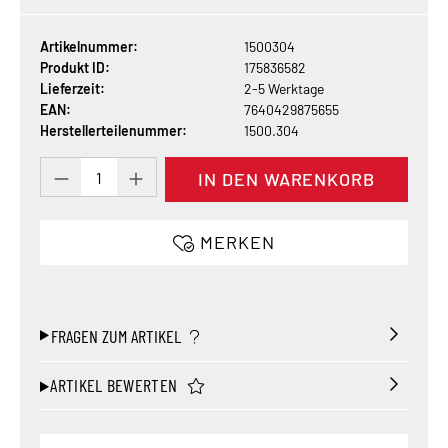
Artikelnummer:
1500304
Produkt ID:
175836582
Lieferzeit:
2-5 Werktage
EAN:
7640429875655
Herstellerteilenummer:
1500.304
Produkt Anzahl: Gib den gewünschten Wert 
IN DEN WARENKORB
MERKEN
FRAGEN ZUM ARTIKEL
ARTIKEL BEWERTEN