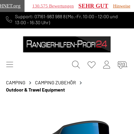
SEHR GUT
HNET
.org
130.575 Bewertungen
Hinweise
Support: 07161-983 988 8 (Mo.-Fr. 10:00 - 12:00 und
alt springen
13:00 - 16:30 Uhr)
CAMPING
CAMPING ZUBEHÖR
Outdoor & Travel Equipment
Bildergalerie überspringen