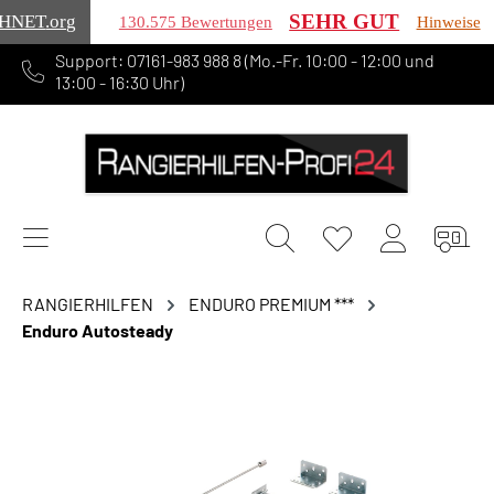
SEHR GUT
HNET
.org
130.575 Bewertungen
Hinweise
Support: 07161-983 988 8 (Mo.-Fr. 10:00 - 12:00 und
alt springen
13:00 - 16:30 Uhr)
RANGIERHILFEN
ENDURO PREMIUM ***
Enduro Autosteady
Bildergalerie überspringen