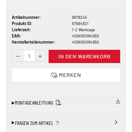
Artikelnummer:
9978245
Produkt ID:
67684921
Lieferzeit:
1-2 Werktage
EAN:
4056161084959
Herstellerteilenummer:
4056161084959
Produkt Anzahl: Gib den gewünschten Wert 
IN DEN WARENKORB
MERKEN
MONTAGEANLEITUNG
FRAGEN ZUM ARTIKEL