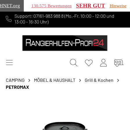
SEHR GUT
HNET
.org
130.575 Bewertungen
Hinweise
Support: 07161-983 988 8 (Mo.-Fr. 10:00 - 12:00 und
alt springen
13:00 - 16:30 Uhr)
CAMPING
MÖBEL & HAUSHALT
Grill & Kochen
PETROMAX
Bildergalerie überspringen