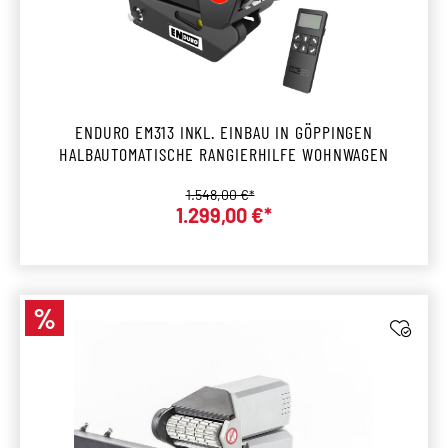
ENDURO EM313 INKL. EINBAU IN GÖPPINGEN
HALBAUTOMATISCHE RANGIERHILFE WOHNWAGEN
Regulärer Preis:
1.548,00 €*
1.299,00 €*
Verkaufspreis:
%
Rabatt