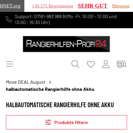
SEHR GUT
HNET
.org
130.575 Bewertungen
Hinweise
Support: 07161-983 988 8 (Mo.-Fr. 10:00 - 12:00 und
alt springen
13:00 - 16:30 Uhr)
Move DEAL August
halbautomatische Rangierhilfe ohne Akku
HALBAUTOMATISCHE RANGIERHILFE OHNE AKKU
Produkte filtern