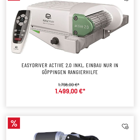
EASYDRIVER ACTIVE 2.0 INKL. EINBAU NUR IN
GÖPPINGEN RANGIERHILFE
Regulärer Preis:
1.798,00 €*
1.499,00 €*
Verkaufspreis:
%
Rabatt