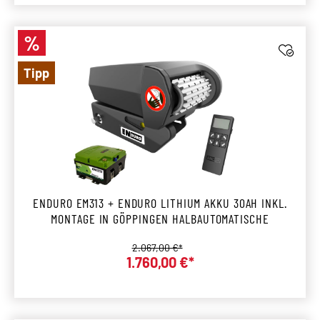
%
Rabatt
Tipp
ENDURO EM313 + ENDURO LITHIUM AKKU 30AH INKL.
MONTAGE IN GÖPPINGEN HALBAUTOMATISCHE
Regulärer Preis:
2.067,00 €*
1.760,00 €*
Verkaufspreis: