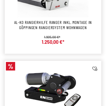
AL-KO RANGIERHILFE RANGER INKL. MONTAGE IN
GÖPPINGEN RANGIERSYSTEM WOHNWAGEN
Regulärer Preis:
1.905,00 €*
1.250,00 €*
Verkaufspreis:
%
Rabatt