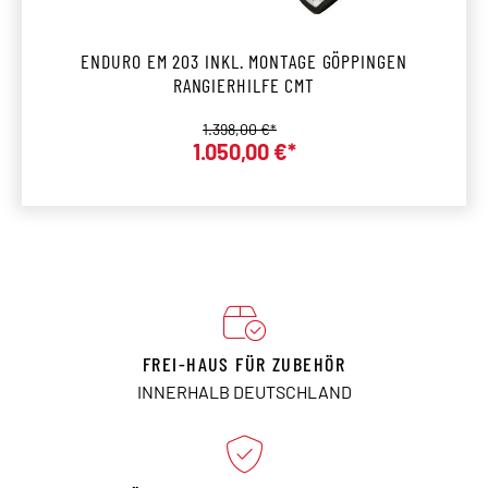
ENDURO EM 203 INKL. MONTAGE GÖPPINGEN
RANGIERHILFE CMT
Regulärer Preis:
1.398,00 €*
1.050,00 €*
Verkaufspreis:
FREI-HAUS FÜR ZUBEHÖR
INNERHALB DEUTSCHLAND