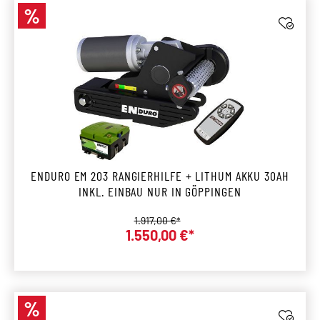
%
Rabatt
ENDURO EM 203 RANGIERHILFE + LITHUM AKKU 30AH
INKL. EINBAU NUR IN GÖPPINGEN
Regulärer Preis:
1.917,00 €*
1.550,00 €*
Verkaufspreis:
%
Rabatt