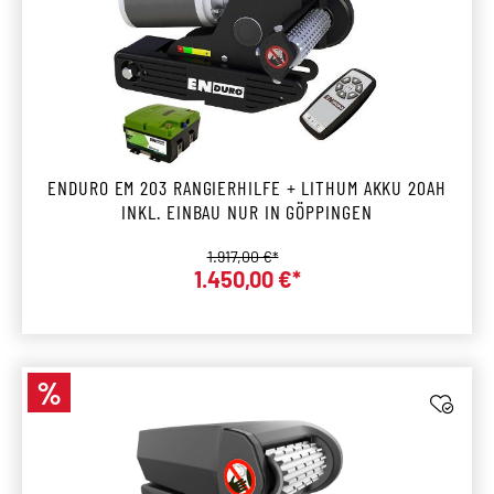
ENDURO EM 203 RANGIERHILFE + LITHUM AKKU 20AH
INKL. EINBAU NUR IN GÖPPINGEN
Regulärer Preis:
1.917,00 €*
1.450,00 €*
Verkaufspreis:
%
Rabatt