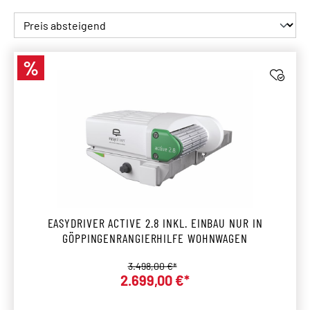
%
Rabatt
EASYDRIVER ACTIVE 2.8 INKL. EINBAU NUR IN
GÖPPINGENRANGIERHILFE WOHNWAGEN
Regulärer Preis:
3.498,00 €*
2.699,00 €*
Verkaufspreis: